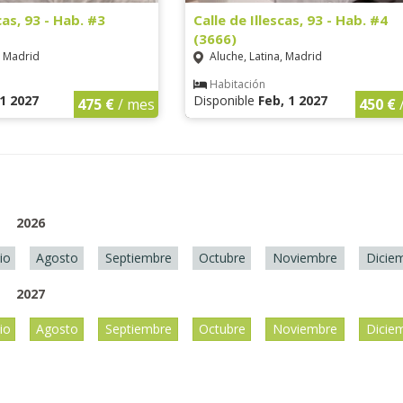
cas, 93 - Hab. #3
Calle de Illescas, 93 - Hab. #4
(3666)
, Madrid
Aluche, Latina, Madrid
Habitación
 1 2027
Disponible
Feb, 1 2027
475 €
/ mes
450 €
2026
lio
Agosto
Septiembre
Octubre
Noviembre
Dicie
2027
lio
Agosto
Septiembre
Octubre
Noviembre
Dicie