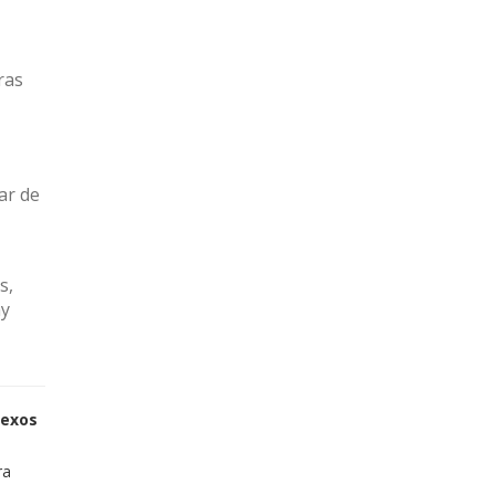
ras
ar de
s,
ay
sexos
ra