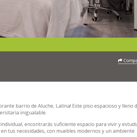
Compar
rante barrio de Aluche, Latina! Este piso espacioso y lleno d
ersitaria inigualable.
ndividual, encontrarás suficiente espacio para vivir y estudi
 en tus necesidades, con muebles modernos y un ambiente