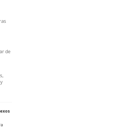
ras
ar de
s,
ay
sexos
ra