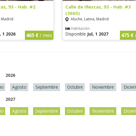
cas, 93 - Hab. #2
Calle de Illescas, 93 - Hab. #3
(3665)
, Madrid
Aluche, Latina, Madrid
Habitación
, 1 2026
Disponible
Jul, 1 2027
465 €
/ mes
475 €
2026
lio
Agosto
Septiembre
Octubre
Noviembre
Dicie
2027
lio
Agosto
Septiembre
Octubre
Noviembre
Dicie