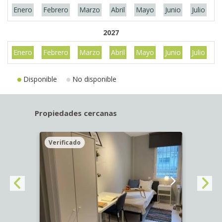
Enero
Febrero
Marzo
Abril
Mayo
Junio
Julio
A
2027
Enero
Febrero
Marzo
Abril
Mayo
Junio
Julio
A
Disponible
No disponible
Propiedades cercanas
Verificado
Veri