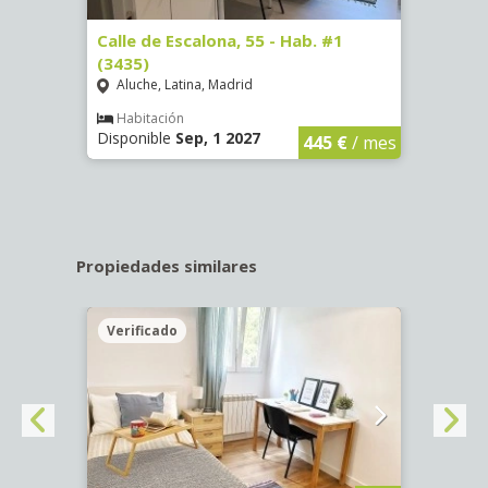
63)
Calle de Escalona, 55 - Hab. #1
Calle
(3435)
(3436
Aluche, Latina, Madrid
Aluc
€
/ mes
Habitación
Hab
Disponible
Sep, 1 2027
Dispo
445 €
/ mes
Propiedades similares
Verificado
Veri