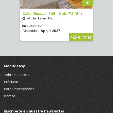
. #3
Calle Illescas, 105 - Hab. #2 (64)
Calle 
(3327
Aluche, Latina, Madrid
Aluc
Habitación
Disponible
Apr, 1 2027
Hab
Dispo
€
/ mes
425 €
/ mes
Madrideasy
Sobre nosotros
Prácticas
Para universidades
Barrios
Inscríbete en nuestro newsletter