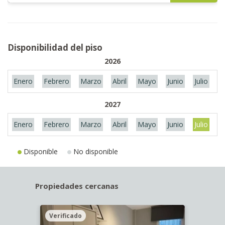
Disponibilidad del piso
2026
Enero
Febrero
Marzo
Abril
Mayo
Junio
Julio
A
2027
Enero
Febrero
Marzo
Abril
Mayo
Junio
Julio
A
Disponible
No disponible
Propiedades cercanas
Verificado
Veri