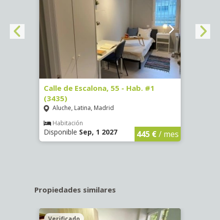
63)
Calle de Escalona, 55 - Hab. #1
Calle
(3435)
(3436
Aluche, Latina, Madrid
Aluc
€
/ mes
Habitación
Hab
Disponible
Sep, 1 2027
Dispo
445 €
/ mes
Propiedades similares
Verificado
Veri