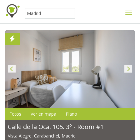
Mostr
Fotos
Ver en mapa
Plano
Calle de la Oca, 105. 3º - Room #1
Vista Alegre, Carabanchel, Madrid