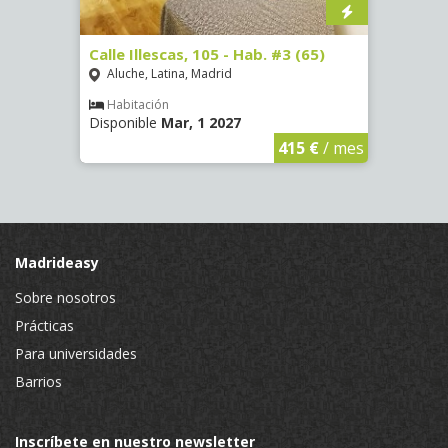
-
Calle Illescas, 105 - Hab. #3 (65)
Calle
Aluche, Latina, Madrid
Aluc
Habitación
Hab
Disponible
Mar, 1 2027
Dispon
€
/ mes
415 €
/ mes
Madrideasy
Sobre nosotros
Prácticas
Para universidades
Barrios
Inscríbete en nuestro newsletter