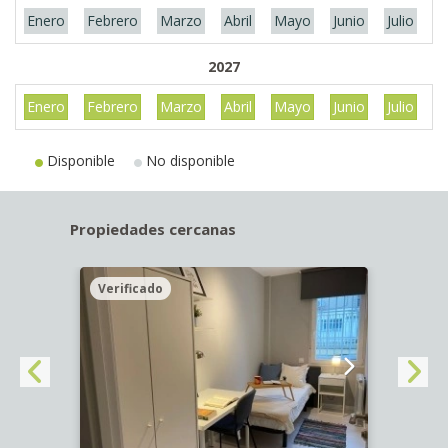
Enero
Febrero
Marzo
Abril
Mayo
Junio
Julio
A
2027
Enero
Febrero
Marzo
Abril
Mayo
Junio
Julio
A
Disponible
No disponible
Propiedades cercanas
Verificado
Veri