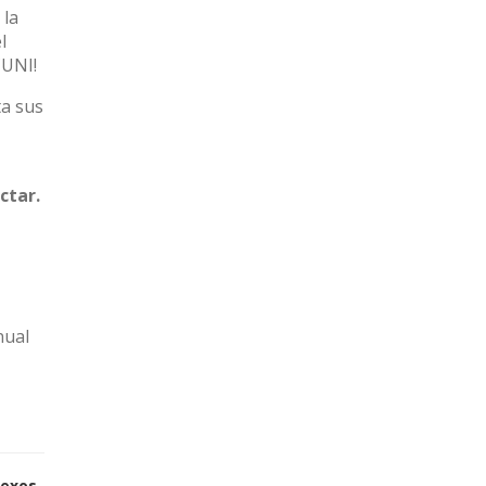
 la
l
CUNI!
a sus
ctar.
nual
sexos