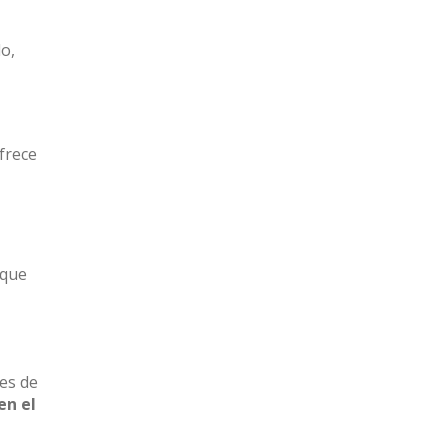
lo,
frece
 que
es de
en el