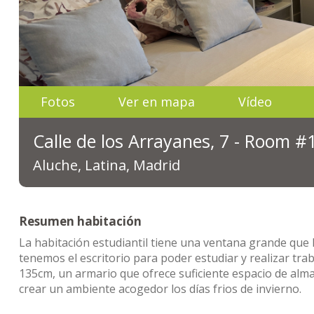
Fotos
Ver en mapa
Vídeo
Calle de los Arrayanes, 7 - Room #
Aluche, Latina, Madrid
Resumen habitación
La habitación estudiantil tiene una ventana grande que l
tenemos el escritorio para poder estudiar y realizar tra
135cm, un armario que ofrece suficiente espacio de a
crear un ambiente acogedor los días frios de invierno.