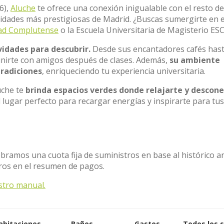
6),
Aluche
te ofrece una conexión inigualable con el resto de
rsidades más prestigiosas de Madrid. ¿Buscas sumergirte en e
ad Complutense
o la Escuela Universitaria de Magisterio ES
vidades para descubrir.
Desde sus encantadores cafés hast
nirte con amigos después de clases. Además,
su ambiente
tradiciones
, enriqueciendo tu experiencia universitaria.
uche te
brinda espacios verdes donde relajarte y descone
l lugar perfecto para recargar energías y inspirarte para tus
obramos una cuota fija de suministros en base al histórico a
tros en el resumen de pagos.
stro manual.
abitaciones
Baños
Gastos
Todos los 