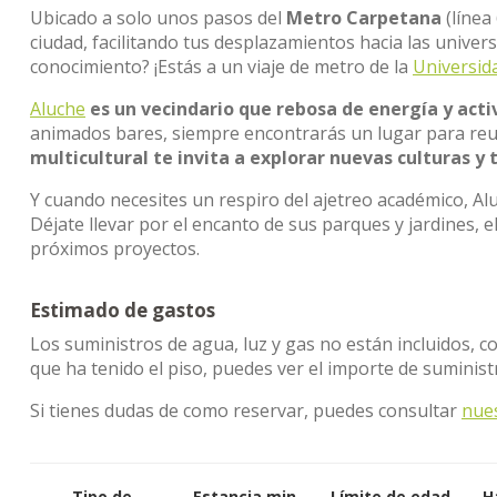
Ubicado a solo unos pasos del
Metro Carpetana
(línea 
ciudad, facilitando tus desplazamientos hacia las unive
conocimiento? ¡Estás a un viaje de metro de la
Universid
Aluche
es un vecindario que rebosa de energía y acti
animados bares, siempre encontrarás un lugar para reu
multicultural te invita a explorar nuevas culturas y 
Y cuando necesites un respiro del ajetreo académico, Al
Déjate llevar por el encanto de sus parques y jardines, e
próximos proyectos.
Estimado de gastos
Los suministros de agua, luz y gas no están incluidos, c
que ha tenido el piso, puedes ver el importe de suminis
Si tienes dudas de como reservar, puedes consultar
nue
Tipo de
Estancia min.
Límite de edad
H