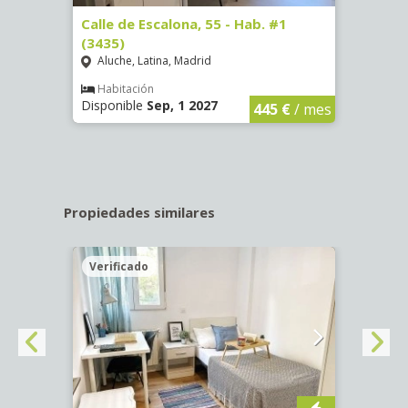
63)
Calle de Escalona, 55 - Hab. #1
Calle
(3435)
(3436
Aluche, Latina, Madrid
Aluc
€
/ mes
Habitación
Hab
Disponible
Sep, 1 2027
Dispo
445 €
/ mes
Propiedades similares
Verificado
Veri