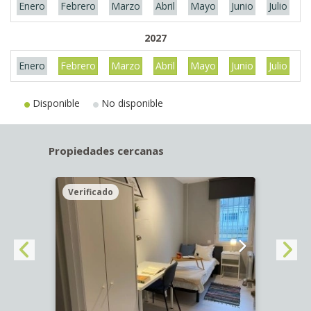
Enero
Febrero
Marzo
Abril
Mayo
Junio
Julio
A
2027
Enero
Febrero
Marzo
Abril
Mayo
Junio
Julio
A
Disponible
No disponible
Propiedades cercanas
Verificado
Veri