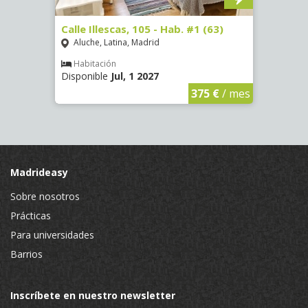
(3686)
Calle Illescas, 105 - Hab. #1 (63)
Calle
(2266
Aluche, Latina, Madrid
Aluc
Habitación
Disponible
Jul, 1 2027
€
/ mes
Hab
Dispo
375 €
/ mes
Madrideasy
Sobre nosotros
Prácticas
Para universidades
Barrios
Inscríbete en nuestro newsletter