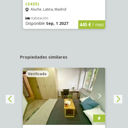
(3435)
(3436
Aluche, Latina, Madrid
Aluc
€
/ mes
Habitación
Hab
Disponible
Sep, 1 2027
Dispo
445 €
/ mes
Propiedades similares
Verificado
Veri