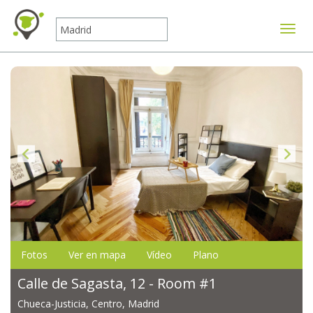
Mostr
Fotos
Ver en mapa
Vídeo
Plano
Calle de Sagasta, 12 - Room #1
Chueca-Justicia, Centro, Madrid