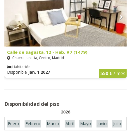
Calle de Sagasta, 12 - Hab. #7 (1479)
Chueca-Justicia, Centro, Madrid
Habitación
Disponible
Jan, 1 2027
550 €
/ mes
Disponibilidad del piso
2026
Enero
Febrero
Marzo
Abril
Mayo
Junio
Julio
A