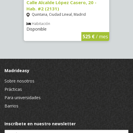
 #8
Calle Alcalde López Casero, 20 -
Calle
Hab. #2 (2131)
Hab. 
Quintana, Ciudad Lineal, Madrid
Vist
Habitación
Hab
Disponible
Dispon
€
/ mes
525 €
/ mes
Madrideasy
Sobre nosotros
Prácticas
Para universidades
Barrios
Inscríbete en nuestro newsletter
Email