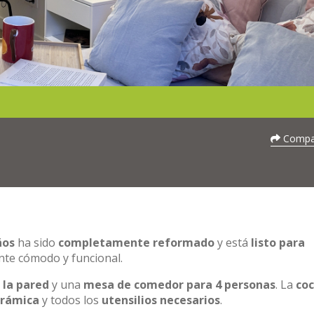
Compar
ños
ha sido
completamente reformado
y está
listo para
nte cómodo y funcional.
 la pared
y una
mesa de comedor para 4 personas
. La
coc
erámica
y todos los
utensilios necesarios
.