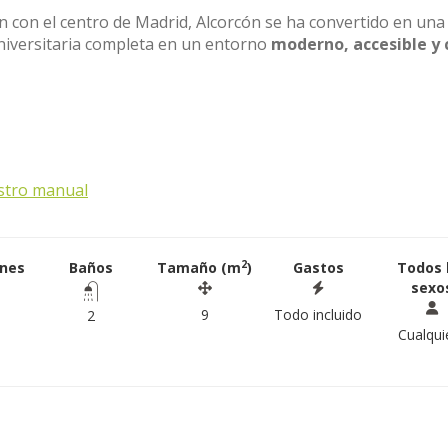
ón con el centro de Madrid, Alcorcón se ha convertido en una
niversitaria completa en un entorno
moderno, accesible y 
stro manual
2
ones
Baños
Tamaño (m
)
Gastos
Todos 
sexo
9
Todo incluido
2
Cualqui