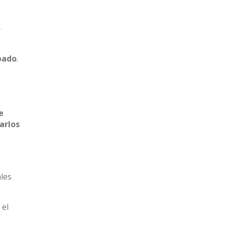
o
pado
.
e
arlos
les
 el