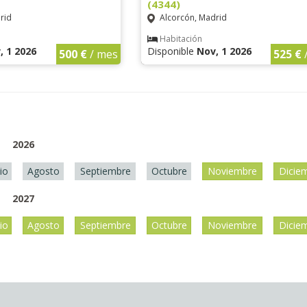
(4344)
rid
Alcorcón, Madrid
Habitación
, 1 2026
Disponible
Nov, 1 2026
500 €
/ mes
525 €
2026
lio
Agosto
Septiembre
Octubre
Noviembre
Dicie
2027
lio
Agosto
Septiembre
Octubre
Noviembre
Dicie