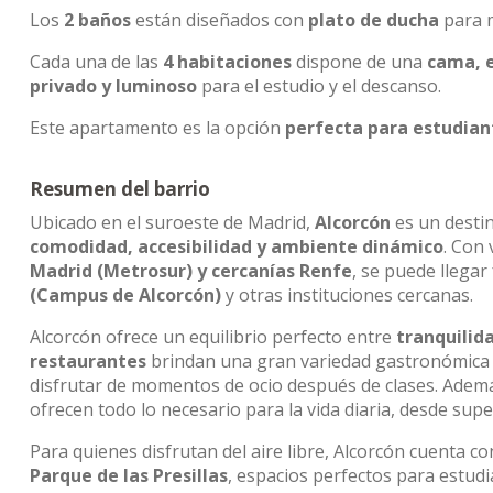
Los
2 baños
están diseñados con
plato de ducha
para 
Cada una de las
4 habitaciones
dispone de una
cama, e
privado y luminoso
para el estudio y el descanso.
Este apartamento es la opción
perfecta para estudian
Resumen del barrio
Ubicado en el suroeste de Madrid,
Alcorcón
es un desti
comodidad, accesibilidad y ambiente dinámico
. Con
Madrid (Metrosur) y cercanías Renfe
, se puede llega
(Campus de Alcorcón)
y otras instituciones cercanas.
Alcorcón ofrece un equilibrio perfecto entre
tranquilida
restaurantes
brindan una gran variedad gastronómica a
disfrutar de momentos de ocio después de clases. Ademá
ofrecen todo lo necesario para la vida diaria, desde su
Para quienes disfrutan del aire libre, Alcorcón cuenta c
Parque de las Presillas
, espacios perfectos para estudia