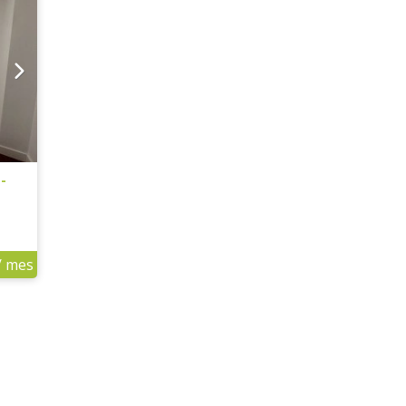
-
/ mes