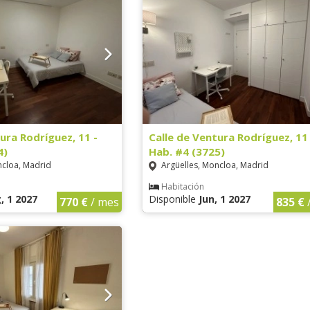
ura Rodríguez, 11 -
Calle de Ventura Rodríguez, 11 
4)
Hab. #4 (3725)
ncloa, Madrid
Argüelles, Moncloa, Madrid
Habitación
, 1 2027
Disponible
Jun, 1 2027
770 €
/ mes
835 €