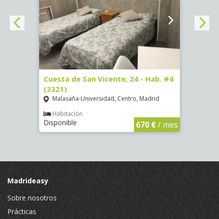
, 7 -
Cuesta de San Vicente, 24 - Hab. #4
Calle
(3321)
Pala
Malasaña-Universidad, Centro, Madrid
Hab
Dispon
Habitación
Disponible
€
/ mes
670 €
/ mes
Madrideasy
Sobre nosotros
Prácticas