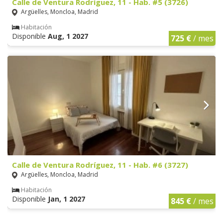
Calle de Ventura Rodríguez, 11 - Hab. #5 (3726)
Argüelles, Moncloa, Madrid
Habitación
Disponible
Aug, 1 2027
725 €
/ mes
Calle de Ventura Rodríguez, 11 - Hab. #6 (3727)
Argüelles, Moncloa, Madrid
Habitación
Disponible
Jan, 1 2027
845 €
/ mes