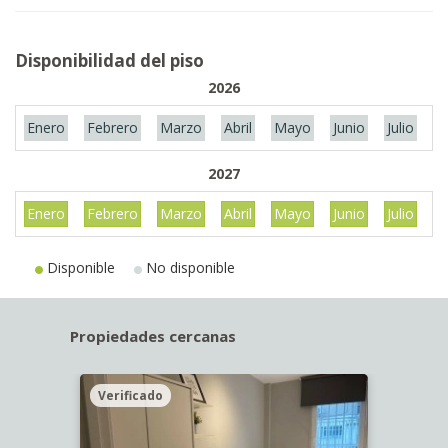
Disponibilidad del piso
2026
Enero
Febrero
Marzo
Abril
Mayo
Junio
Julio
A
2027
Enero
Febrero
Marzo
Abril
Mayo
Junio
Julio
A
Disponible
No disponible
Propiedades cercanas
Verificado
Veri