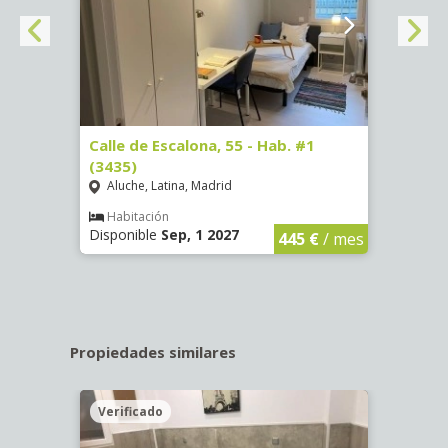
63)
Calle de Escalona, 55 - Hab. #1
Calle
(3435)
(3436
Aluche, Latina, Madrid
Aluc
€
/ mes
Habitación
Hab
Disponible
Sep, 1 2027
Dispo
445 €
/ mes
Propiedades similares
Verificado
Veri