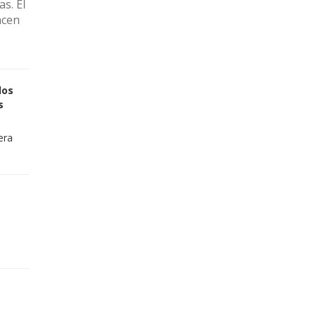
s. El
acen
los
s
era