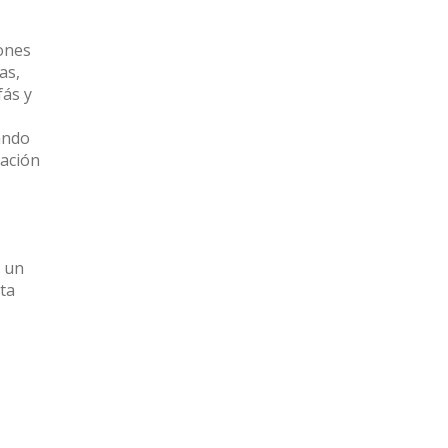
iones
as,
fás y
ando
nación
n un
nta
,