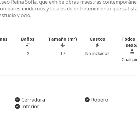
Museo Reina Sofía, que exhibe obras maestras contemporánea
con bares modernos y locales de entretenimiento que satisf
estudio y ocio.
2
ones
Baños
Tamaño (m
)
Gastos
Todos 
sexo
17
No incluidos
2
Cualqui
Cerradura
Ropero
Interior