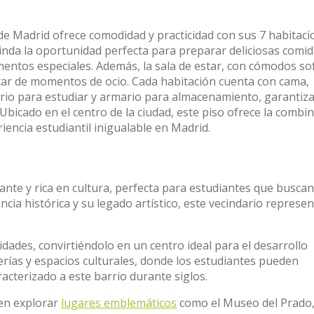
de Madrid ofrece comodidad y practicidad con sus 7 habitac
inda la oportunidad perfecta para preparar deliciosas comid
entos especiales. Además, la sala de estar, con cómodos so
frutar de momentos de ocio. Cada habitación cuenta con cama,
orio para estudiar y armario para almacenamiento, garantiz
bicado en el centro de la ciudad, este piso ofrece la combi
encia estudiantil inigualable en Madrid.
ante y rica en cultura, perfecta para estudiantes que busca
ia histórica y su legado artístico, este vecindario represe
sidades, convirtiéndolo en un centro ideal para el desarrollo
rerías y espacios culturales, donde los estudiantes pueden
racterizado a este barrio durante siglos.
den explorar
lugares emblemáticos
como el Museo del Prado