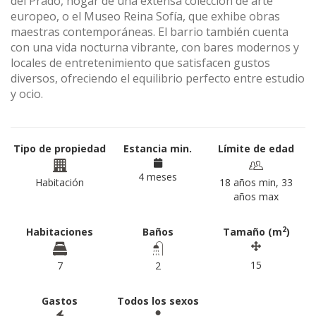
del Prado, hogar de una extensa colección de arte
europeo, o el Museo Reina Sofía, que exhibe obras
maestras contemporáneas. El barrio también cuenta
con una vida nocturna vibrante, con bares modernos y
locales de entretenimiento que satisfacen gustos
diversos, ofreciendo el equilibrio perfecto entre estudio
y ocio.
Tipo de propiedad
Estancia min.
Límite de edad
4 meses
Habitación
18 años min, 33
años max
2
Habitaciones
Baños
Tamaño (m
)
15
7
2
Gastos
Todos los sexos