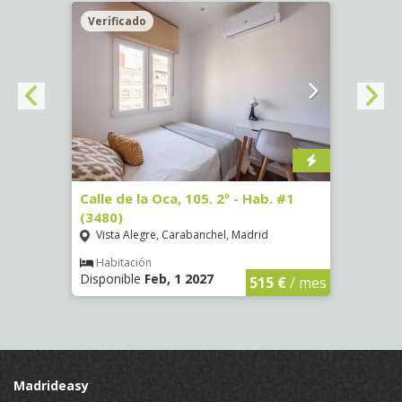
Verificado
Veri
º -
Calle de la Oca, 105. 2º - Hab. #1
Calle
(3480)
(3489
Vista Alegre, Carabanchel, Madrid
Vist
Habitación
Hab
Disponible
Feb, 1 2027
Dispo
€
/ mes
515 €
/ mes
Madrideasy