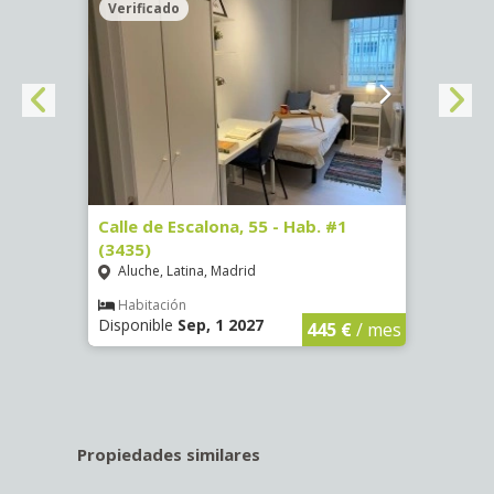
Verificado
Veri
63)
Calle de Escalona, 55 - Hab. #1
Calle
(3435)
(3436
Aluche, Latina, Madrid
Aluc
€
/ mes
Habitación
Hab
Disponible
Sep, 1 2027
Dispo
445 €
/ mes
Propiedades similares