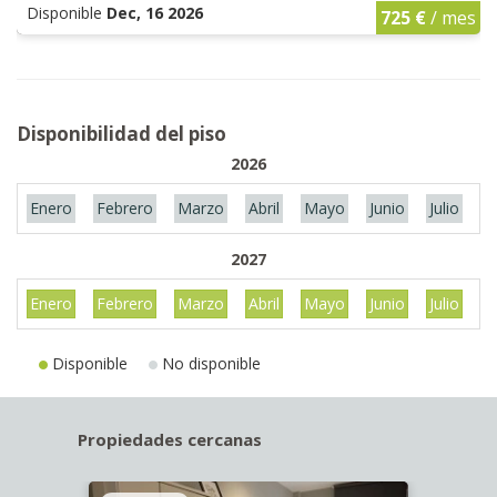
Disponible
Dec, 16 2026
725 €
/ mes
Disponibilidad del piso
2026
Enero
Febrero
Marzo
Abril
Mayo
Junio
Julio
A
2027
Enero
Febrero
Marzo
Abril
Mayo
Junio
Julio
A
Disponible
No disponible
Propiedades cercanas