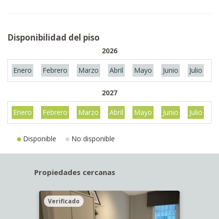
Disponibilidad del piso
2026
Enero
Febrero
Marzo
Abril
Mayo
Junio
Julio
A
2027
Enero
Febrero
Marzo
Abril
Mayo
Junio
Julio
A
Disponible
No disponible
Propiedades cercanas
Verificado
Veri