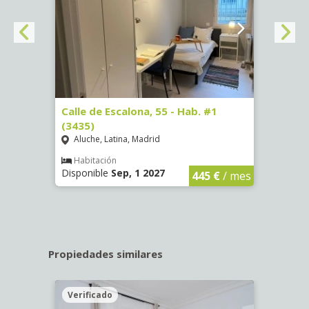
63)
Calle de Escalona, 55 - Hab. #1
Calle
(3435)
(3436
Aluche, Latina, Madrid
Aluc
€
/ mes
Habitación
Hab
Disponible
Sep, 1 2027
Dispo
445 €
/ mes
Propiedades similares
Verificado
Veri