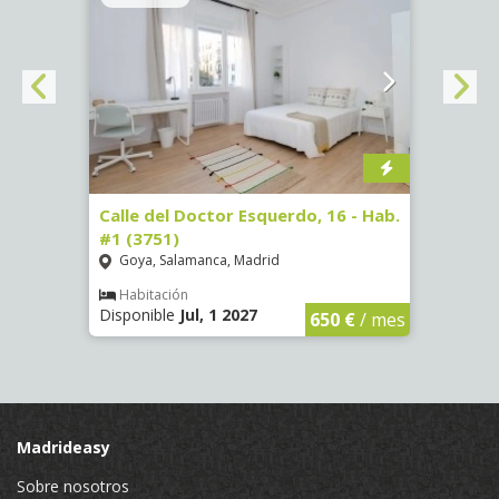
#3
Calle del Doctor Esquerdo, 16 - Hab.
Calle
#1 (3751)
#5 (3
Goya, Salamanca, Madrid
Goya
Habitación
Hab
Disponible
Jul, 1 2027
Dispon
€
/ mes
650 €
/ mes
Madrideasy
Sobre nosotros