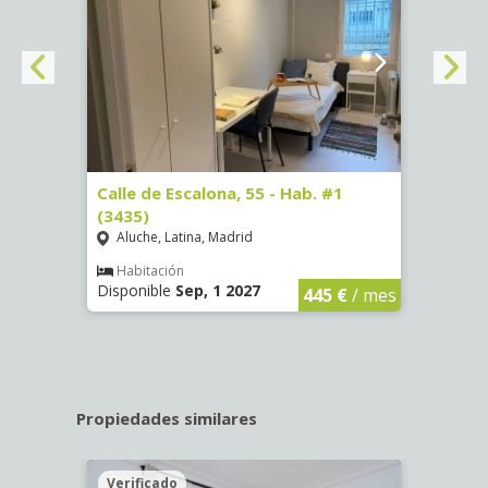
63)
Calle de Escalona, 55 - Hab. #1
Calle
(3435)
(3436
Aluche, Latina, Madrid
Aluc
€
/ mes
Habitación
Hab
Disponible
Sep, 1 2027
Dispo
445 €
/ mes
Propiedades similares
Verificado
Veri