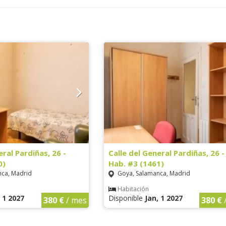
eral Pardiñas, 26 -
Calle del General Pardiñas, 26 -
0)
Hab. #3 (1461)
ca, Madrid
Goya, Salamanca, Madrid
Habitación
, 1 2027
Disponible
Jan, 1 2027
380 €
/ mes
380 €