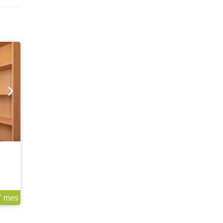
/ mes