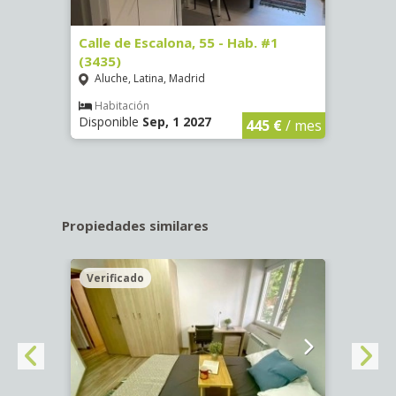
63)
Calle de Escalona, 55 - Hab. #1
Calle
(3435)
(3436
Aluche, Latina, Madrid
Aluc
€
/ mes
Habitación
Hab
Disponible
Sep, 1 2027
Dispo
445 €
/ mes
Propiedades similares
Verificado
Veri