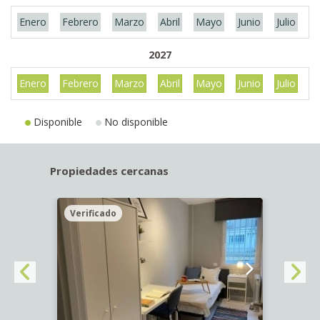
Enero
Febrero
Marzo
Abril
Mayo
Junio
Julio
A
2027
Enero
Febrero
Marzo
Abril
Mayo
Junio
Julio
A
Disponible
No disponible
Propiedades cercanas
Verificado
Veri