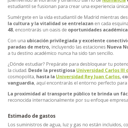
¡Bienvenido al vibrante y dinámico barrio de
Numancia
estudiantil se fusionan para crear una experiencia única
Sumérgete en la vida estudiantil de Madrid mientras d
la cultura y la vitalidad se entrelazan
en cada esquina
48
, encontrarás un oasis de
oportunidades académica
Con una
ubicación privilegiada y excelente conectiv
paradas de metro,
incluyendo las estaciones
Nueva Nu
a tu destino académico nunca ha sido tan sencillo.
¿Dónde estudiar? Prepárate para desbloquear tu potenci
la ciudad.
Desde la prestigiosa
Universidad Carlos III
cosmopolita,
hasta la
Universidad Rey Juan Carlos
, c
vanguardia
, aquí encontrarás el entorno perfecto para
La proximidad al transporte público te brinda un fác
reconocida internacionalmente por su enfoque empresa
Estimado de gastos
Los suministros de agua, luz y gas no están incluidos, c