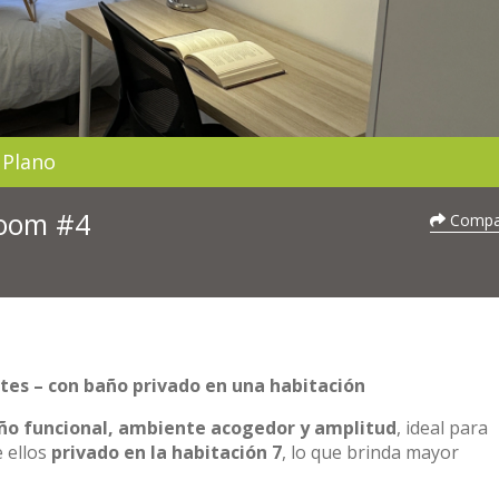
Plano
Room #4
Compar
ntes – con baño privado en una habitación
ño funcional, ambiente acogedor y amplitud
, ideal para
e ellos
privado en la habitación 7
, lo que brinda mayor