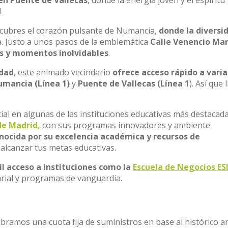
en Puente de Vallecas
, donde la energía joven y el espíritu
!
escubres el corazón pulsante de Numancia,
donde la diversi
. Justo a unos pasos de la emblemática
Calle Venencio Mar
s y momentos inolvidables
.
idad
, este animado vecindario
ofrece acceso rápido a varia
mancia (Línea 1)
y
Puente de Vallecas (Línea 1
). Así que 
al en algunas de las instituciones educativas más destacad
 de Madrid,
con sus programas innovadores y ambiente
onocida por su excelencia académica y recursos de
 alcanzar tus metas educativas.
il acceso a instituciones como la
Escuela de Negocios ES
rial y programas de vanguardia.
obramos una cuota fija de suministros en base al histórico a