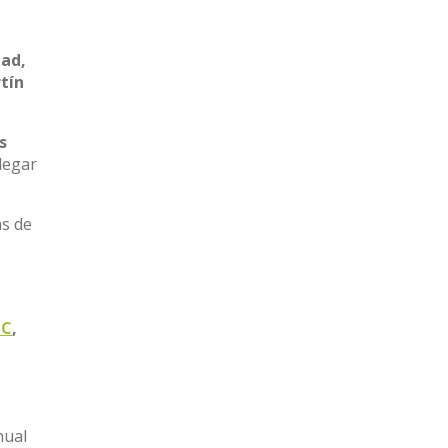
dad,
tín
s
llegar
as de
IC
,
nual