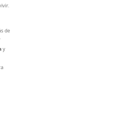
vir.
ás de
.
a
y
ra