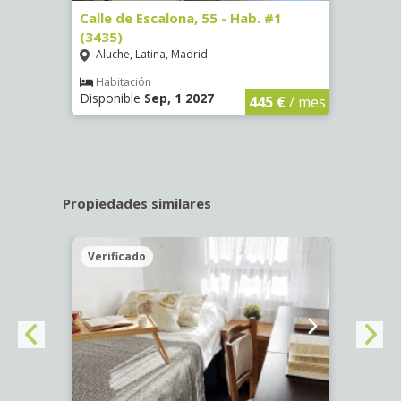
63)
Calle de Escalona, 55 - Hab. #1
Calle
(3435)
(3436
Aluche, Latina, Madrid
Aluc
€
/ mes
Habitación
Hab
Disponible
Sep, 1 2027
Dispo
445 €
/ mes
Propiedades similares
Verificado
Veri