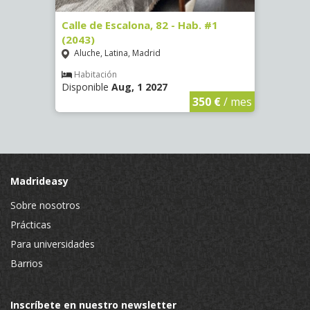
Calle de Escalona, 82 - Hab. #1
Calle
(2043)
#1 (3
Aluche, Latina, Madrid
Luce
Habitación
Hab
Disponible
Aug, 1 2027
Dispo
€
/ mes
350 €
/ mes
Madrideasy
Sobre nosotros
Prácticas
Para universidades
Barrios
Inscríbete en nuestro newsletter