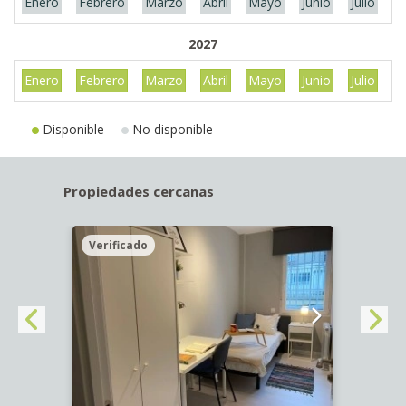
Enero
Febrero
Marzo
Abril
Mayo
Junio
Julio
A
2027
Enero
Febrero
Marzo
Abril
Mayo
Junio
Julio
A
Disponible
No disponible
Propiedades cercanas
Verificado
Veri