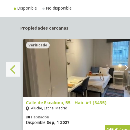
Disponible
No disponible
Propiedades cercanas
Verificado
Calle de Escalona, 55 - Hab. #1 (3435)
Aluche, Latina, Madrid
Habitación
Disponible
Sep, 1 2027
€
/ mes
445 €
/ me