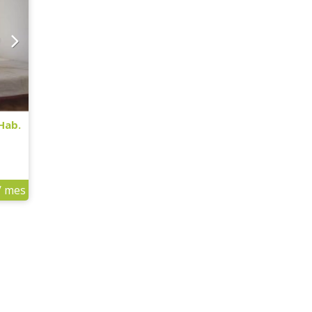
 Hab.
/ mes