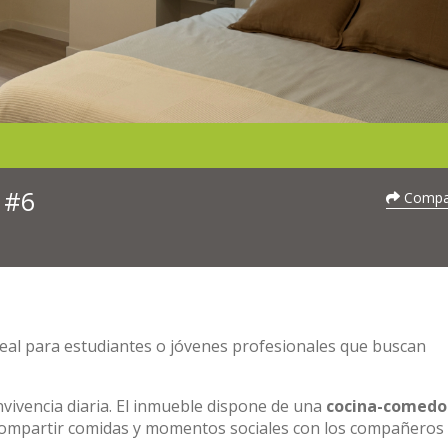
 #6
Compar
ideal para estudiantes o jóvenes profesionales que buscan
nvivencia diaria. El inmueble dispone de una
cocina-comedo
compartir comidas y momentos sociales con los compañeros