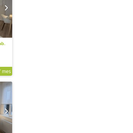
ab.
/ mes