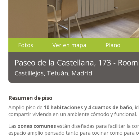
Fotos
Ver en mapa
Plano
Paseo de la Castellana, 173 - Room
Castillejos, Tetuán, Madrid
Resumen de piso
Amplio piso de
10 habitaciones y 4 cuartos de baño
, 
compartir vivienda en un ambiente cómodo y funcional.
Las
zonas comunes
están diseñadas para facilitar la co
espacio amplio pensado tanto para cocinar como para 