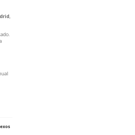
drid
,
tado.
a
nual
sexos