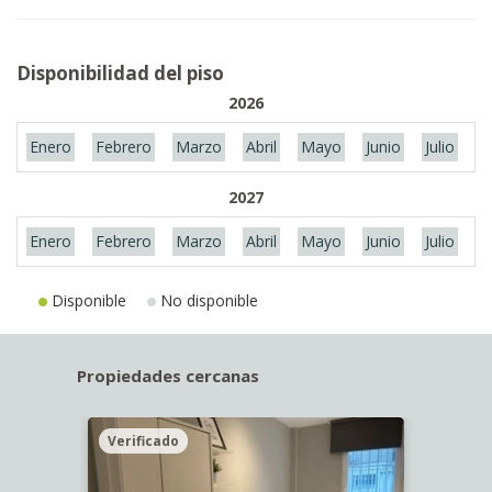
Disponibilidad del piso
2026
Enero
Febrero
Marzo
Abril
Mayo
Junio
Julio
A
2027
Enero
Febrero
Marzo
Abril
Mayo
Junio
Julio
A
Disponible
No disponible
Propiedades cercanas
Verificado
Veri