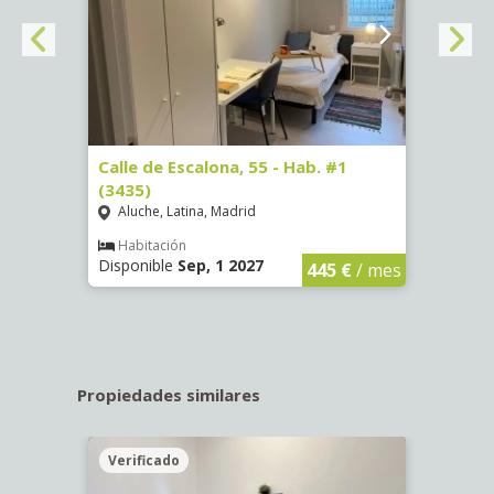
63)
Calle de Escalona, 55 - Hab. #1
Calle
(3435)
(3436
Aluche, Latina, Madrid
Aluc
€
/ mes
Habitación
Hab
Disponible
Sep, 1 2027
Dispo
445 €
/ mes
Propiedades similares
Verificado
Veri