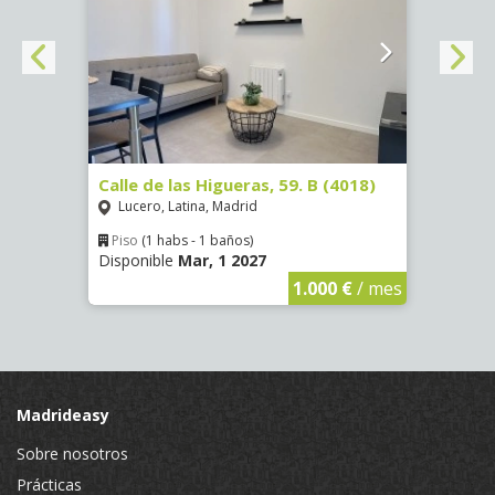
2
Calle de las Higueras, 59. B (4018)
Calle
Lucero, Latina, Madrid
Luce
Piso
(1 habs - 1 baños)
Piso
Disponible
Mar, 1 2027
Dispo
€
/ mes
1.000 €
/ mes
Madrideasy
Sobre nosotros
Prácticas