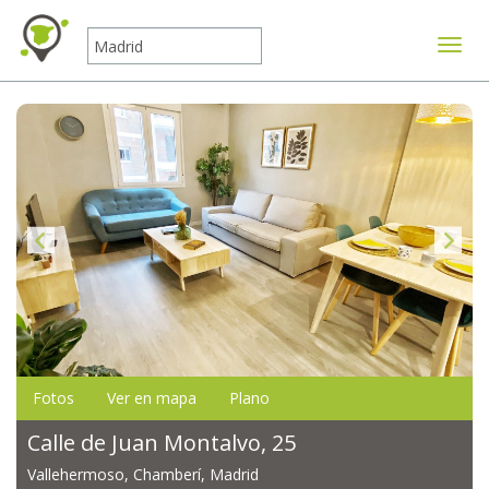
Mostr
Fotos
Ver en mapa
Plano
Calle de Juan Montalvo, 25
Vallehermoso, Chamberí, Madrid