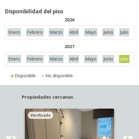
Disponibilidad del piso
2026
Enero
Febrero
Marzo
Abril
Mayo
Junio
Julio
A
2027
Enero
Febrero
Marzo
Abril
Mayo
Junio
Julio
A
Disponible
No disponible
Propiedades cercanas
Verificado
Veri