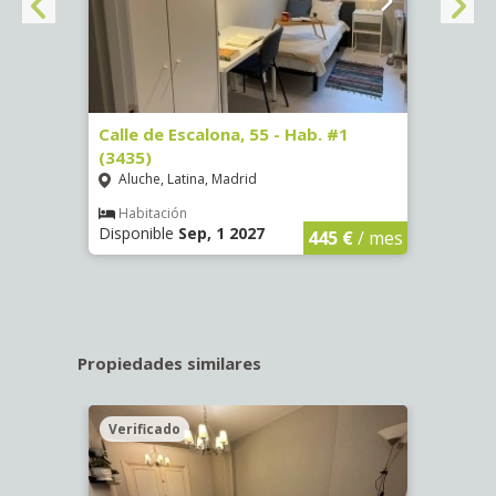
63)
Calle de Escalona, 55 - Hab. #1
Calle
(3435)
(3436
Aluche, Latina, Madrid
Aluc
€
/ mes
Habitación
Hab
Disponible
Sep, 1 2027
Dispo
445 €
/ mes
Propiedades similares
Verificado
Veri