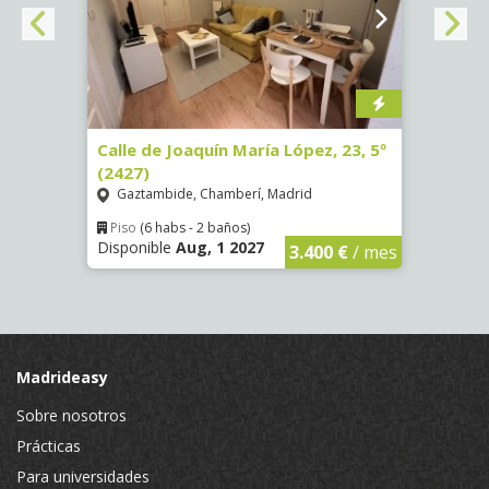
1998)
Calle de Joaquín María López, 23, 5º
Calle
(2427)
Ríos
Gaztambide, Chamberí, Madrid
Piso
Dispon
€
/ mes
Piso
(6 habs - 2 baños)
Disponible
Aug, 1 2027
3.400 €
/ mes
Madrideasy
Sobre nosotros
Prácticas
Para universidades