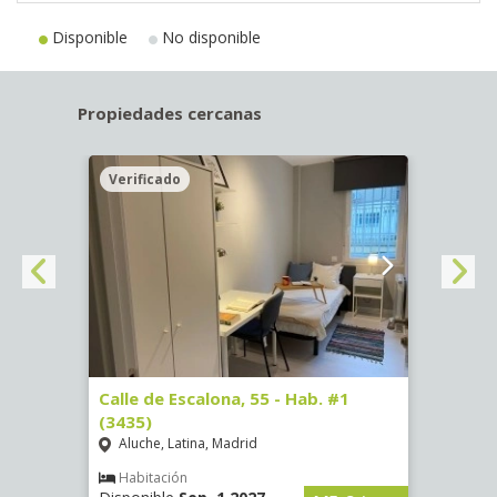
Disponible
No disponible
Propiedades cercanas
Verificado
Veri
63)
Calle de Escalona, 55 - Hab. #1
Calle
(3435)
(3436
Aluche, Latina, Madrid
Aluc
€
/ mes
Habitación
Hab