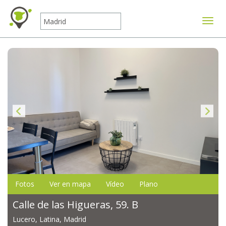
Mostr
Fotos
Ver en mapa
Vídeo
Plano
Calle de las Higueras, 59. B
Lucero, Latina, Madrid