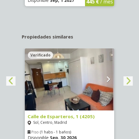
Disponible
Sep, 1 2027
Dispo
445 €
/ mes
Propiedades similares
Verificado
Veri
(3406)
Calle de Esparteros, 1 (4205)
Calle
Sol, Centro, Madrid
Pina
Piso
(1 habs - 1 baños)
Piso
Disponible
Sep, 30 2026
Dispo