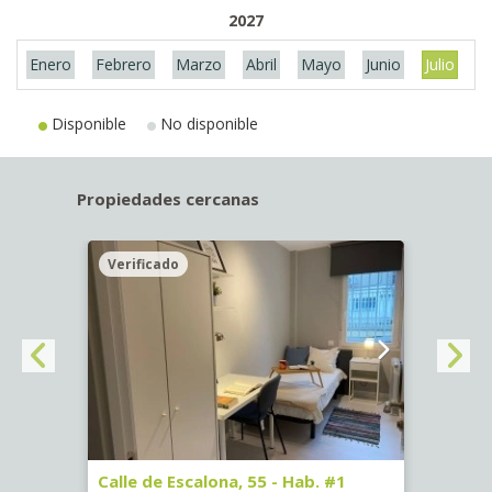
2027
Enero
Febrero
Marzo
Abril
Mayo
Junio
Julio
A
Disponible
No disponible
Propiedades cercanas
Verificado
Veri
63)
Calle de Escalona, 55 - Hab. #1
Calle