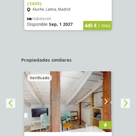
(3435)
(3436
Aluche, Latina, Madrid
Aluc
€
/ mes
Habitación
Hab
Disponible
Sep, 1 2027
Dispo
445 €
/ mes
Propiedades similares
Verificado
Veri