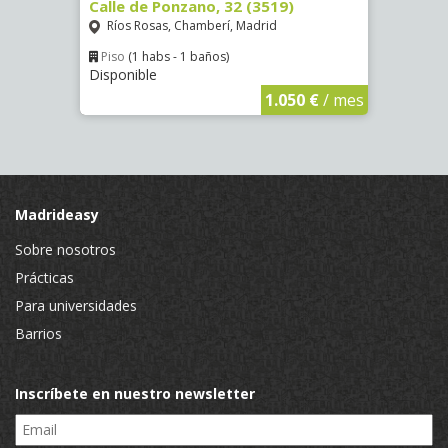
4
Calle de Ponzano, 32 (3519)
Calle
Ríos Rosas, Chamberí, Madrid
Fuen
Piso
(1 habs - 1 baños)
Piso
Disponible
Dispo
€
/ mes
1.050 €
/ mes
Madrideasy
Sobre nosotros
Prácticas
Para universidades
Barrios
Inscríbete en nuestro newsletter
Email