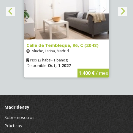
4251)
Calle de Tembleque, 96, C (2048)
Calle
Aluche, Latina, Madrid
La L
Piso
(3 habs - 1 baños)
Piso
Disponible
Oct, 1 2027
Dispo
€
/ mes
1.400 €
/ mes
Madrideasy
Sobre nosotros
Prácticas