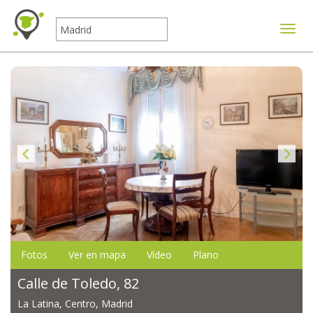
Mostr
Fotos
Ver en mapa
Vídeo
Plano
Calle de Toledo, 82
La Latina, Centro, Madrid