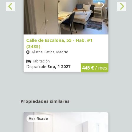
63)
Calle de Escalona, 55 - Hab. #1
Calle
(3435)
(3436
Aluche, Latina, Madrid
Aluc
€
/ mes
Habitación
Hab
Disponible
Sep, 1 2027
Dispo
445 €
/ mes
Propiedades similares
Verificado
Veri