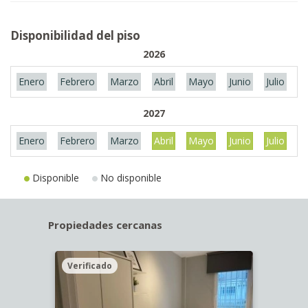
Disponibilidad del piso
2026
Enero
Febrero
Marzo
Abril
Mayo
Junio
Julio
A
2027
Enero
Febrero
Marzo
Abril
Mayo
Junio
Julio
A
Disponible
No disponible
Propiedades cercanas
Verificado
Veri