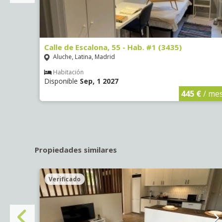
Calle de Escalona, 55 - Hab. #1 (3435)
Aluche, Latina, Madrid
Habitación
Disponible
Sep, 1 2027
€
/ mes
445 €
/ me
Propiedades similares
Verificado