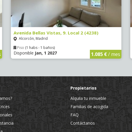
Avenida Bellas Vistas, 9. Local 2 (4238)
Alcorcón, Madrid
Piso
(1 habs - 1 baños)
Disponible
Jan, 1 2027
s
1.085 €
/ mes
Propietarios
jamos?
Alquila tu inmueble
trices
Familias de acogida
ionales
FAQ
estancia
Contáctanos
ta