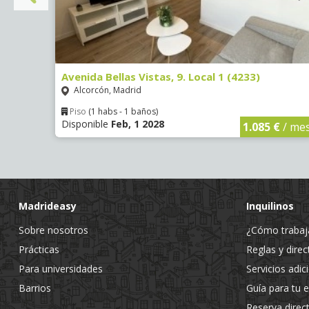
Avenida Bellas Vistas, 9. Local 1 (4233)
Alcorcón, Madrid
Piso
(1 habs - 1 baños)
Disponible
Feb, 1 2028
€
/ mes
1.085 €
/ me
Madrideasy
Inquilinos
Sobre nosotros
¿Cómo traba
Prácticas
Reglas y direc
Para universidades
Servicios adic
Barrios
Guía para tu 
Reserva direc