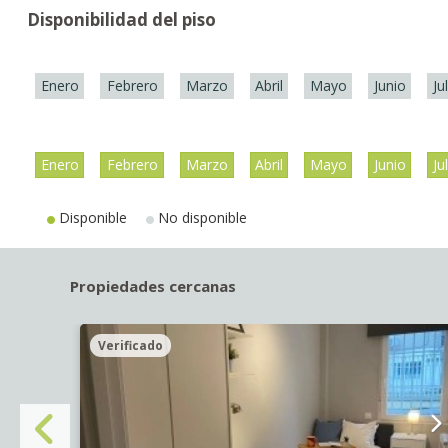
Disponibilidad del piso
Enero
Febrero
Marzo
Abril
Mayo
Junio
Ju
Enero
Febrero
Marzo
Abril
Mayo
Junio
Ju
Disponible
No disponible
Propiedades cercanas
Verificado