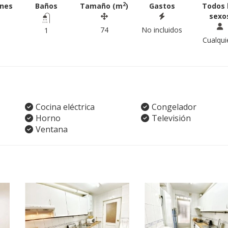
2
ones
Baños
Tamaño (m
)
Gastos
Todos 
sexo
74
No incluidos
1
Cualqui
Cocina eléctrica
Congelador
Horno
Televisión
Ventana