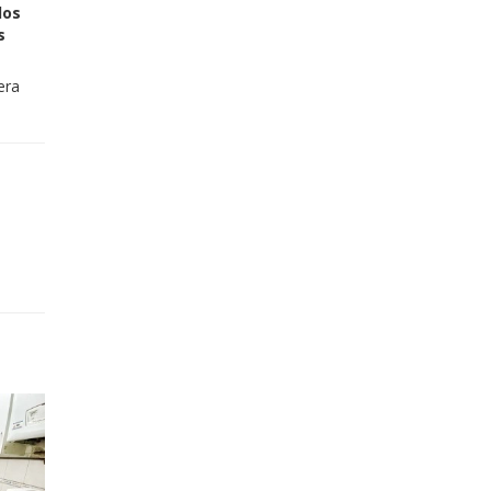
los
s
era