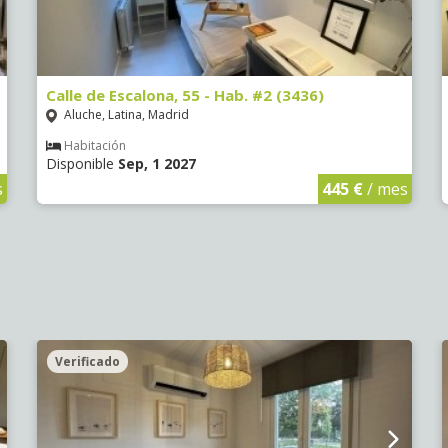
Calle de Escalona, 55 - Hab. #2 (3436)
Aluche, Latina, Madrid
Habitación
Disponible
Sep, 1 2027
s
445 €
/ mes
Verificado