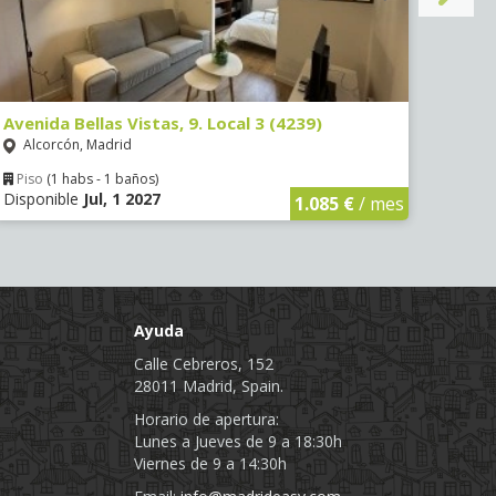
Avenida Bellas Vistas, 9. Local 3 (4239)
Aveni
Alcorcón, Madrid
Alc
Piso
(1 habs - 1 baños)
Piso
Disponible
Jul, 1 2027
Dispo
1.085 €
/ mes
Ayuda
Calle Cebreros, 152
28011 Madrid, Spain.
Horario de apertura:
Lunes a Jueves de 9 a 18:30h
Viernes de 9 a 14:30h