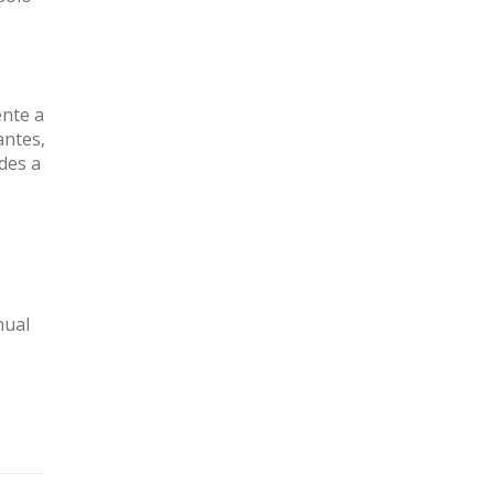
ente a
antes,
des a
nual