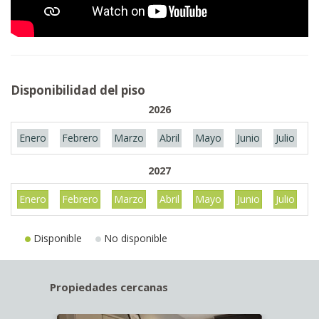
Disponibilidad del piso
2026
Enero
Febrero
Marzo
Abril
Mayo
Junio
Julio
A
2027
Enero
Febrero
Marzo
Abril
Mayo
Junio
Julio
A
Disponible
No disponible
Propiedades cercanas