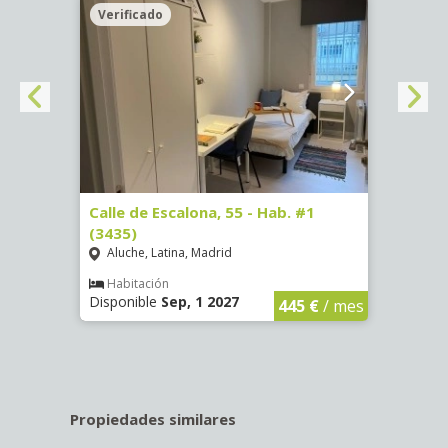
Verificado
Veri
63)
Calle de Escalona, 55 - Hab. #1
Calle
(3435)
(3436
Aluche, Latina, Madrid
Aluc
€
/ mes
Habitación
Hab
Disponible
Sep, 1 2027
Dispo
445 €
/ mes
Propiedades similares