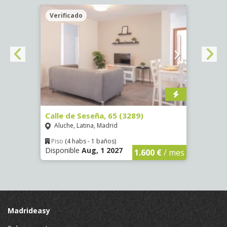
Verificado
Veri
4255)
Calle de Seseña, 65 (3289)
Calle
Aluche, Latina, Madrid
Aluc
Piso
(4 habs - 1 baños)
Piso
Disponible
Aug, 1 2027
Dispon
€
/ mes
1.600 €
/ mes
Madrideasy