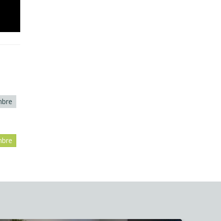
mbre
mbre