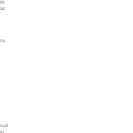
vas
ar.
os.
nual
on