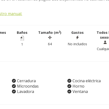
stro manual.
2
ones
Baños
Tamaño (m
)
Gastos
Todos 
sexo
64
No incluidos
1
Cualqui
Cerradura
Cocina eléctrica
Microondas
Horno
Lavadora
Ventana