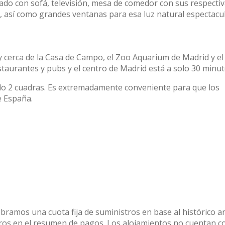
ado con sofá, televisión, mesa de comedor con sus respecti
s, así como grandes ventanas para esa luz natural espectacul
muy cerca de la Casa de Campo, el Zoo Aquarium de Madrid y el
taurantes y pubs y el centro de Madrid está a solo 30 minut
solo 2 cuadras. Es extremadamente conveniente para que los
e España.
obramos una cuota fija de suministros en base al histórico a
stros en el resumen de pagos. Los alojamientos no cuentan c