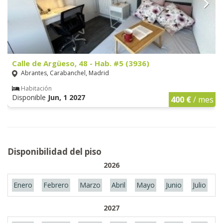
Calle de Argüeso, 48 - Hab. #5 (3936)
Abrantes, Carabanchel, Madrid
Habitación
Disponible
Jun, 1 2027
400 €
/ mes
Disponibilidad del piso
2026
Enero
Febrero
Marzo
Abril
Mayo
Junio
Julio
A
2027