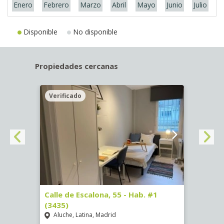
Enero
Febrero
Marzo
Abril
Mayo
Junio
Julio
A
Disponible
No disponible
Propiedades cercanas
Verificado
Veri
63)
Calle de Escalona, 55 - Hab. #1
Calle
(3435)
(3436
Aluche, Latina, Madrid
Aluc