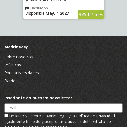
€
/ mes
Habitación
Hab
Disponible
May, 1 2027
Dispo
325 €
/ mes
Madrideasy
Sobre nosotros
Prácticas
Para universidades
Barrios
Inscríbete en nuestro newsletter
Email
He leído y acepto el
Aviso Legal
y la
Política de Privacidad
.
Igualmente he leído y acepto
las cláusulas del contrato de