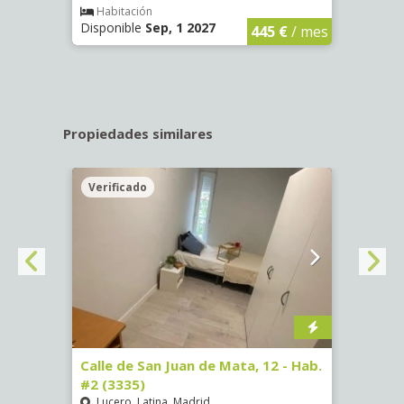
€
/ mes
Habitación
Hab
Disponible
Sep, 1 2027
Dispo
445 €
/ mes
Propiedades similares
Verificado
Veri
16)
Calle de San Juan de Mata, 12 - Hab.
Calle
#2 (3335)
#1 (3
Lucero, Latina, Madrid
Conc