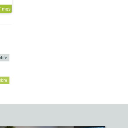
/ mes
mbre
mbre