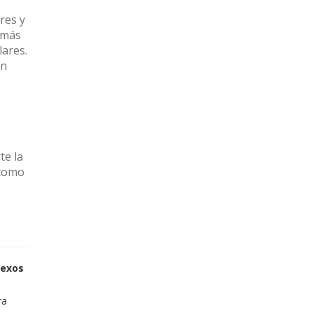
res y
emás
ares.
en
e la
 como
sexos
ra