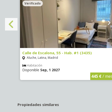
Verificado
Calle de Escalona, 55 - Hab. #1 (3435)
Aluche, Latina, Madrid
Habitación
Disponible
Sep, 1 2027
€
/ mes
445 €
/ me
Propiedades similares