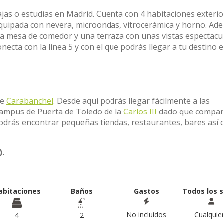
bajas o estudias en Madrid. Cuenta con 4 habitaciones exterio
quipada con nevera, microondas, vitrocerámica y horno. Ad
 mesa de comedor y una terraza con unas vistas espectacul
necta con la línea 5 y con el que podrás llegar a tu destino 
de
Carabanchel
. Desde aquí podrás llegar fácilmente a las
campus de Puerta de Toledo de la
Carlos III
dado que compart
podrás encontrar pequeñas tiendas, restaurantes, bares así
).
abitaciones
Baños
Gastos
Todos los 
No incluidos
Cualquie
4
2