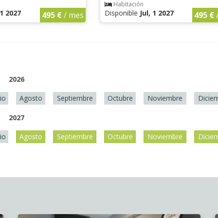
Habitación
 1 2027
Disponible
Jul, 1 2027
495 €
/ mes
495 €
2026
lio
Agosto
Septiembre
Octubre
Noviembre
Dicie
2027
lio
Agosto
Septiembre
Octubre
Noviembre
Dicie