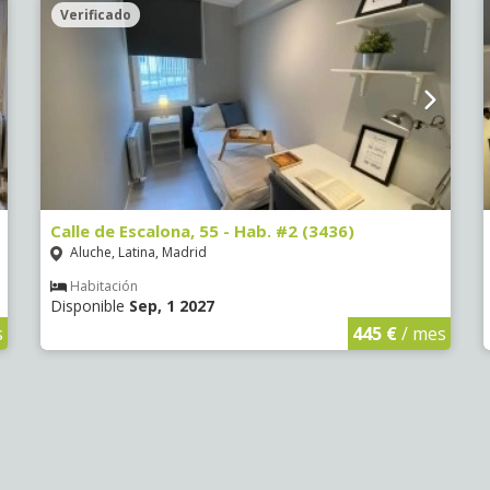
Verificado
Calle de Escalona, 55 - Hab. #2 (3436)
Aluche, Latina, Madrid
Habitación
Disponible
Sep, 1 2027
s
445 €
/ mes