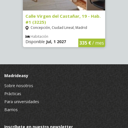
34 -
Calle Virgen del Castañar, 19 - Hab.
Calle
#1 (3225)
(3344
Concepción, Ciudad Lineal, Madrid
Aluc
Habitación
Hab
Disponible
Jul, 1 2027
Dispo
€
/ mes
335 €
/ mes
Madrideasy
Sobre nosotros
Prácticas
Para universidades
Barrios
Inscríbete en nuestro newsletter