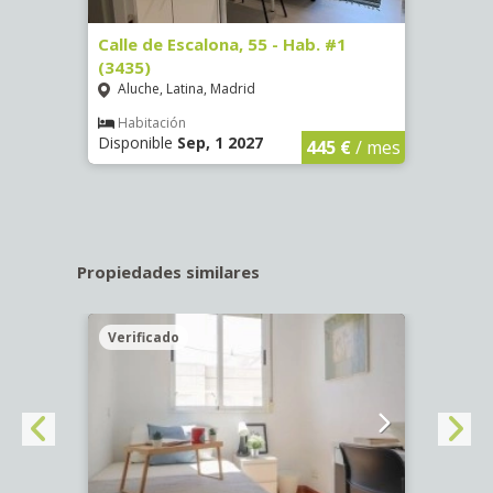
63)
Calle de Escalona, 55 - Hab. #1
Calle
(3435)
(3436
Aluche, Latina, Madrid
Aluc
€
/ mes
Habitación
Hab
Disponible
Sep, 1 2027
Dispo
445 €
/ mes
Propiedades similares
Verificado
Veri