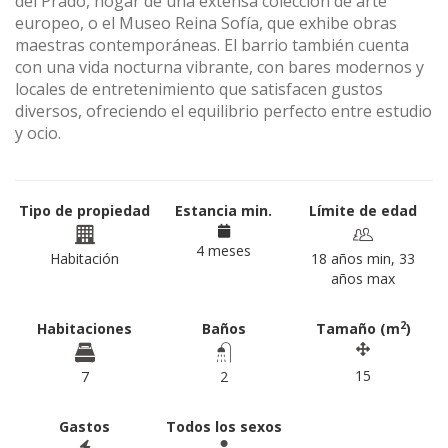
del Prado, hogar de una extensa colección de arte
europeo, o el Museo Reina Sofía, que exhibe obras
maestras contemporáneas. El barrio también cuenta
con una vida nocturna vibrante, con bares modernos y
locales de entretenimiento que satisfacen gustos
diversos, ofreciendo el equilibrio perfecto entre estudio
y ocio.
Tipo de propiedad
Estancia min.
Límite de edad
4 meses
Habitación
18 años min, 33
años max
2
Habitaciones
Baños
Tamaño (m
)
15
7
2
Gastos
Todos los sexos