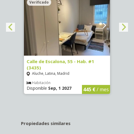
Verificado
Veri
63)
Calle de Escalona, 55 - Hab. #1
Calle
(3435)
(3436
Aluche, Latina, Madrid
Aluc
€
/ mes
Habitación
Hab
Disponible
Sep, 1 2027
Dispo
445 €
/ mes
Propiedades similares