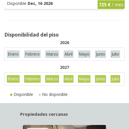
Disponible
Dec, 16 2026
725 €
/ mes
Disponibilidad del piso
2026
Enero
Febrero
Marzo
Abril
Mayo
Junio
Julio
A
2027
Enero
Febrero
Marzo
Abril
Mayo
Junio
Julio
A
Disponible
No disponible
Propiedades cercanas