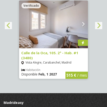
Verificado
Veri
º -
Calle de la Oca, 105. 2º - Hab. #1
Calle
(3480)
(3489
Vista Alegre, Carabanchel, Madrid
Vist
Habitación
Hab
Disponible
Feb, 1 2027
Dispo
€
/ mes
515 €
/ mes
Madrideasy