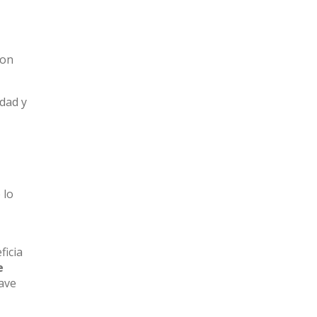
con
dad y
 lo
ficia
e
lave