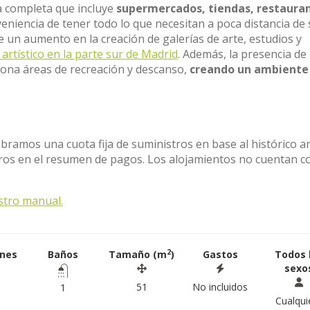
ta completa que incluye
supermercados, tiendas, restaura
nveniencia de tener todo lo que necesitan a poca distancia de
 de un aumento en la creación de galerías de arte, estudios y
artístico en la parte sur de Madrid
. Además, la presencia de
iona áreas de recreación y descanso,
creando un ambiente
obramos una cuota fija de suministros en base al histórico a
stros en el resumen de pagos. Los alojamientos no cuentan c
stro manual.
2
ones
Baños
Tamaño (m
)
Gastos
Todos 
sexo
51
No incluidos
1
Cualqui