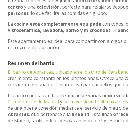
La zona común es un
espacio abierto de salón-comed
centro
y una
televisión
, perfecto para relajarse despué
personas
, lo que facilita las comidas en grupo.
La
cocina está completamente equipada
con todos lo
vitrocerámica, lavadora, horno y microondas
. El
bañ
Este apartamento es ideal para compartir con amigos o
una excelente ubicación.
Resumen del barrio
El barrio de Abrantes, ubicado en el distrito de Caraban
crecimiento constante en los últimos años. Ofrece una 
convierten en una opción atractiva para aquellos que 
El barrio cuenta con la proximidad de varias universidad
Complutense de Madrid
y la
Universidad Politécnica de 
de una buena conexión mediante el servicio de metro de
Abrantes
, que pertenece a la
línea 11
. Esta línea
ofrece
de Madrid, facilitando el desplazamiento de los estudian