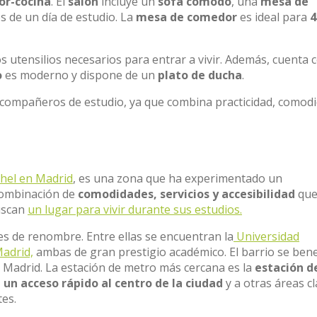
or-cocina
. El
salón
incluye un
sofá cómodo
, una
mesa de
s de un día de estudio. La
mesa de comedor
es ideal para
4
s utensilios necesarios para entrar a vivir. Además, cuenta 
o
es moderno y dispone de un
plato de ducha
.
 compañeros de estudio, ya que combina practicidad, comodi
chel en Madrid
, es una zona que ha experimentado un
combinación de
comodidades, servicios y accesibilidad
que
buscan
un lugar para vivir durante sus estudios.
es de renombre. Entre ellas se encuentran la
Universidad
Madrid,
ambas de gran prestigio académico. El barrio se bene
 Madrid. La estación de metro más cercana es la
estación d
 un acceso rápido al centro de la ciudad
y a otras áreas c
tes.