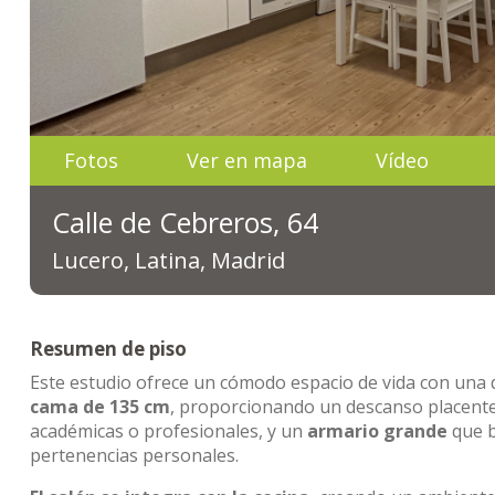
Fotos
Ver en mapa
Vídeo
Calle de Cebreros, 64
Lucero, Latina, Madrid
Resumen de piso
Este estudio ofrece un cómodo espacio de vida con una d
cama de 135 cm
, proporcionando un descanso placente
académicas o profesionales, y un
armario grande
que b
pertenencias personales.