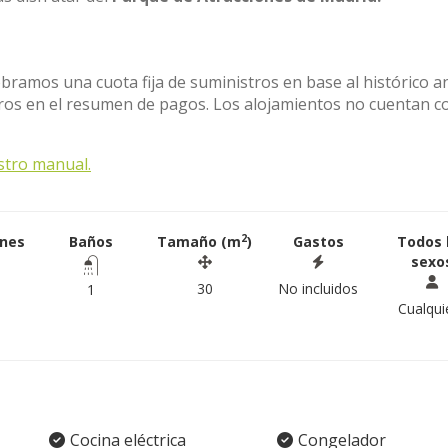
obramos una cuota fija de suministros en base al histórico a
stros en el resumen de pagos. Los alojamientos no cuentan c
stro manual.
2
ones
Baños
Tamaño (m
)
Gastos
Todos 
sexo
30
No incluidos
1
Cualqui
Cocina eléctrica
Congelador