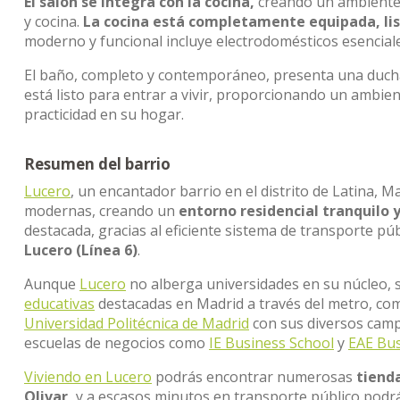
El salón se integra con la cocina,
creando un ambiente 
y cocina.
La cocina está completamente equipada, lis
moderno y funcional incluye electrodomésticos esencial
El baño, completo y contemporáneo, presenta una duch
está listo para entrar a vivir, proporcionando un ambi
practicidad en su hogar.
Resumen del barrio
Lucero
, un encantador barrio en el distrito de Latina, M
modernas, creando un
entorno residencial tranquilo 
destacada, gracias al eficiente sistema de transporte pú
Lucero (Línea 6)
.
Aunque
Lucero
no alberga universidades en su núcleo, s
educativas
destacadas en Madrid a través del metro, co
Universidad Politécnica de Madrid
con sus diversos cam
escuelas de negocios como
IE Business School
y
EAE Bus
Viviendo en Lucero
podrás encontrar numerosas
tienda
Olivar,
y a escasos minutos en transporte público podrá