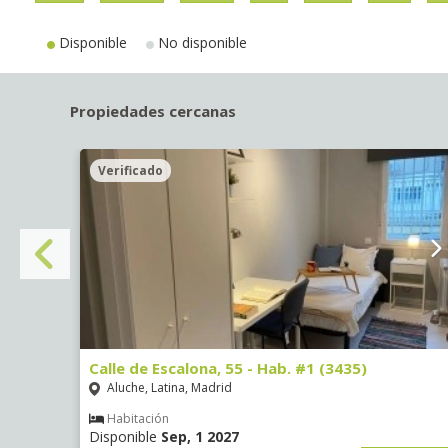
Disponible
No disponible
Propiedades cercanas
Verificado
Calle de Escalona, 55 - Hab. #1 (3435)
Aluche, Latina, Madrid
Habitación
Disponible
Sep, 1 2027
€
/ mes