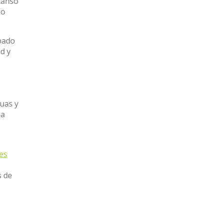
scanso
ño
pado
d y
guas y
ja
nes
s de
l