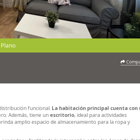
Plano
Compar
istribución funcional.
La habitación principal cuenta con
ro. Además, tiene un
escritorio
, ideal para actividades
rinda amplio espacio de almacenamiento para la ropa y