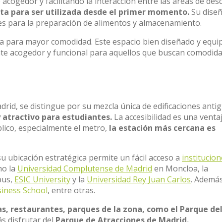
acogedor y facilitando la interacción entre las áreas de de
ta para ser utilizada desde el primer momento.
Su dise
es para la preparación de alimentos y almacenamiento.
a para mayor comodidad. Este espacio bien diseñado y equi
ente acogedor y funcional para aquellos que buscan comodida
adrid, se distingue por su mezcla única de edificaciones anti
y atractivo para estudiantes.
La accesibilidad es una venta
blico, especialmente el metro,
la estación más cercana es
u ubicación estratégica permite un fácil acceso a
institucio
mo la
Universidad Complutense de Madrid
en Moncloa, la
pus,
ESIC University
y la
Universidad Rey Juan Carlos
. Ademá
iness School
, entre otras.
s, restaurantes, parques de la zona, como el Parque de
s disfrutar del
Parque de Atracciones de Madrid.