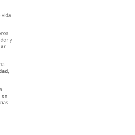
 vida
eros
edor y
gar
da.
dad,
a
 en
cias