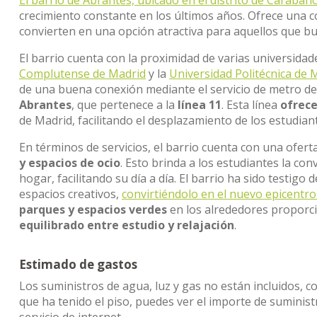
El barrio de Abrantes, ubicado en el distrito de Caraban
crecimiento constante en los últimos años. Ofrece una 
convierten en una opción atractiva para aquellos que 
El barrio cuenta con la proximidad de varias universidad
Complutense de Madrid
y la
Universidad Politécnica de 
de una buena conexión mediante el servicio de metro de
Abrantes
, que pertenece a la
línea 11
. Esta línea
ofrece
de Madrid, facilitando el desplazamiento de los estudian
En términos de servicios, el barrio cuenta con una ofer
y espacios de ocio
. Esto brinda a los estudiantes la co
hogar, facilitando su día a día. El barrio ha sido testigo
espacios creativos,
convirtiéndolo en el nuevo epicentro 
parques y espacios verdes
en los alrededores proporc
equilibrado entre estudio y relajación
.
Estimado de gastos
Los suministros de agua, luz y gas no están incluidos, c
que ha tenido el piso, puedes ver el importe de sumini