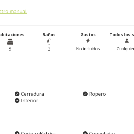
stro manual.
abitaciones
Baños
Gastos
Todos los 
No incluidos
Cualquie
5
2
Cerradura
Ropero
Interior
Cocina eléctrica
Congelador