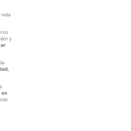
 vida
eros
edor y
gar
da.
dad,
a
 en
cias