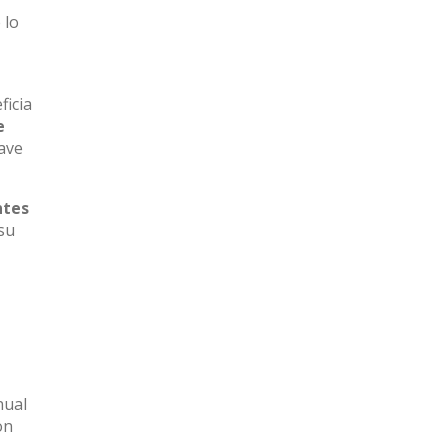
 lo
ficia
e
lave
ntes
 su
nual
on