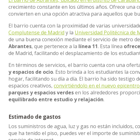
El barrio de Abrantes, ubicado en el distrito de Caraban
crecimiento constante en los últimos años. Ofrece una 
convierten en una opción atractiva para aquellos que 
El barrio cuenta con la proximidad de varias universidad
Complutense de Madrid
y la
Universidad Politécnica de 
de una buena conexión mediante el servicio de metro de
Abrantes
, que pertenece a la
línea 11
. Esta línea
ofrece
de Madrid, facilitando el desplazamiento de los estudian
En términos de servicios, el barrio cuenta con una ofer
y espacios de ocio
. Esto brinda a los estudiantes la co
hogar, facilitando su día a día. El barrio ha sido testigo
espacios creativos,
convirtiéndolo en el nuevo epicentro 
parques y espacios verdes
en los alrededores proporc
equilibrado entre estudio y relajación
.
Estimado de gastos
Los suministros de agua, luz y gas no están incluidos, c
que ha tenido el piso, puedes ver el importe de sumini