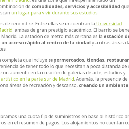
chel en Madrid
, es una zona que ha experimentado un
combinación de
comodidades, servicios y accesibilidad
que
buscan
un lugar para vivir durante sus estudios.
es de renombre. Entre ellas se encuentran la
Universidad
Madrid,
ambas de gran prestigio académico. El barrio se bene
 Madrid. La estación de metro más cercana es la
estación d
 un acceso rápido al centro de la ciudad
y a otras áreas c
tes.
ta completa que incluye
supermercados, tiendas, restaura
nveniencia de tener todo lo que necesitan a poca distancia de
 de un aumento en la creación de galerías de arte, estudios y
artístico en la parte sur de Madrid
. Además, la presencia de
iona áreas de recreación y descanso,
creando un ambiente
obramos una cuota fija de suministros en base al histórico a
stros en el resumen de pagos. Los alojamientos no cuentan c