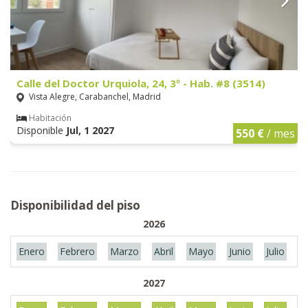
Calle del Doctor Urquiola, 24, 3º - Hab. #8 (3514)
Vista Alegre, Carabanchel, Madrid
Habitación
Disponible
Jul, 1 2027
550 €
/ mes
Disponibilidad del piso
2026
Enero
Febrero
Marzo
Abril
Mayo
Junio
Julio
A
2027