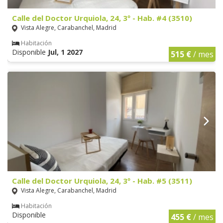
Calle del Doctor Urquiola, 24, 3º - Hab. #4 (3510)
Vista Alegre, Carabanchel, Madrid
Habitación
Disponible
Jul, 1 2027
515 €
/ mes
Calle del Doctor Urquiola, 24, 3º - Hab. #5 (3511)
Vista Alegre, Carabanchel, Madrid
Habitación
Disponible
455 €
/ mes