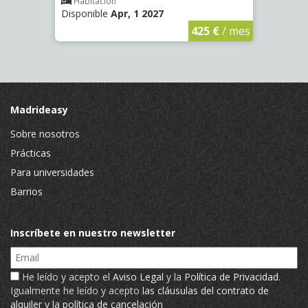
Habitación
Disponible
Apr, 1 2027
Hab
Dispo
€
/ mes
425 €
/ mes
Madrideasy
Sobre nosotros
Prácticas
Para universidades
Barrios
Inscríbete en nuestro newsletter
Email
He leído y acepto el
Aviso Legal
y la
Política de Privacidad
.
Igualmente he leído y acepto
las cláusulas del contrato de
alquiler y la política de cancelación