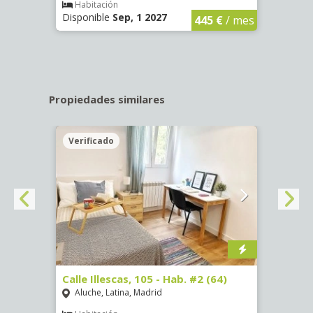
€
/ mes
Habitación
Hab
Disponible
Sep, 1 2027
Dispo
445 €
/ mes
Propiedades similares
Verificado
Veri
. #3
Calle Illescas, 105 - Hab. #2 (64)
Calle 
(3327
Aluche, Latina, Madrid
Aluc