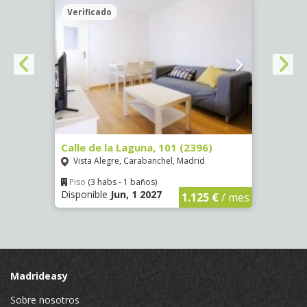
Verificado
Veri
Calle de la Laguna, 101 (2396)
Paseo
Vista Alegre, Carabanchel, Madrid
Jeró
Piso
(3 habs - 1 baños)
Piso
Disponible
Jun, 1 2027
Dispon
€
/ mes
1.125 €
/ mes
Madrideasy
Sobre nosotros