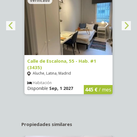
Verificado
Veri
63)
Calle de Escalona, 55 - Hab. #1
Calle
(3435)
(3436
Aluche, Latina, Madrid
Aluc
€
/ mes
Habitación
Hab
Disponible
Sep, 1 2027
Dispo
445 €
/ mes
Propiedades similares