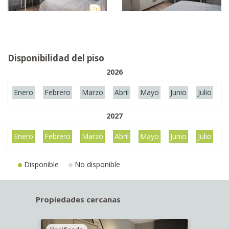
Disponibilidad del piso
2026
Enero
Febrero
Marzo
Abril
Mayo
Junio
Julio
A
2027
Enero
Febrero
Marzo
Abril
Mayo
Junio
Julio
A
Disponible
No disponible
Propiedades cercanas