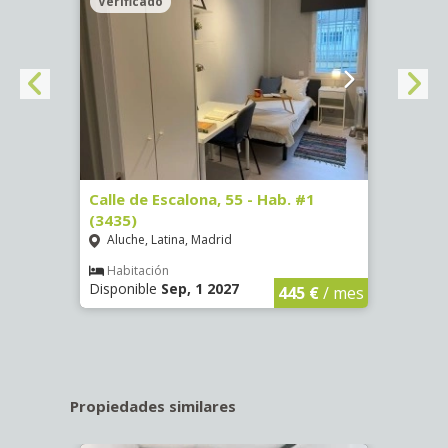
Verificado
Veri
63)
Calle de Escalona, 55 - Hab. #1
Calle
(3435)
(3436
Aluche, Latina, Madrid
Aluc
€
/ mes
Habitación
Hab
Disponible
Sep, 1 2027
Dispo
445 €
/ mes
Propiedades similares