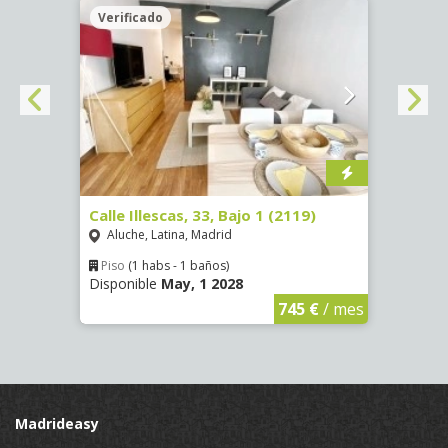
Verificado
Veri
Calle Illescas, 33, Bajo 1 (2119)
Calle
Aluche, Latina, Madrid
Impe
Piso
(1 habs - 1 baños)
Piso
Disponible
May, 1 2028
Dispo
€
/ mes
745 €
/ mes
Madrideasy