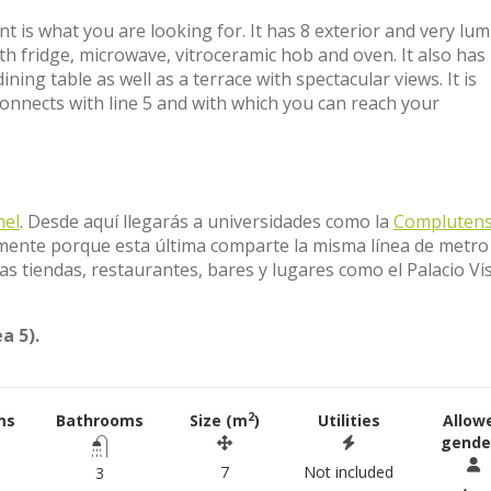
nt is what you are looking for. It has 8 exterior and very lu
h fridge, microwave, vitroceramic hob and oven. It also has
ing table as well as a terrace with spectacular views. It is
nnects with line 5 and with which you can reach your
hel
. Desde aquí llegarás a universidades como la
Complutens
mente porque esta última comparte la misma línea de metro
 tiendas, restaurantes, bares y lugares como el Palacio Vi
a 5).
2
ms
Bathrooms
Size (m
)
Utilities
Allow
gende
7
Not included
3