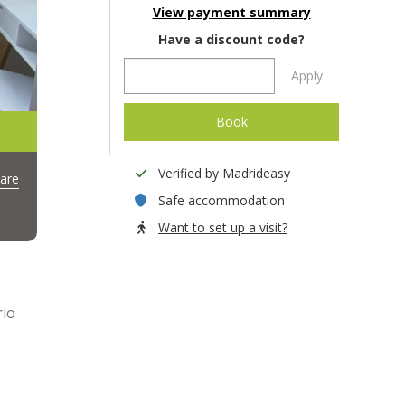
View payment summary
Have a discount code?
Apply
Book
Verified by Madrideasy
are
Safe accommodation
Want to set up a visit?
rio