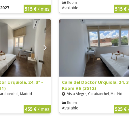
Room
1 2027
Available
515 €
/ mes
515 €
tor Urquiola, 24, 3º -
Calle del Doctor Urquiola, 24, 3
11)
Room #6 (3512)
Carabanchel, Madrid
Vista Alegre, Carabanchel, Madrid
Room
Available
455 €
/ mes
525 €