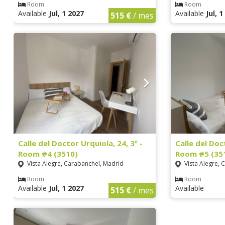
Room
Room
Available
Jul, 1 2027
Available
Jul, 
515 €
/ mes
Calle del Doctor Urquiola, 24, 3º -
Calle del Doc
Room #4 (3510)
Room #5 (35
Vista Alegre, Carabanchel, Madrid
Vista Alegre, 
Room
Room
Available
Jul, 1 2027
Available
515 €
/ mes