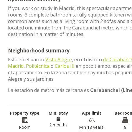
If you work or study in Madrid, this spectacular apartme
rooms, 3 complete bathrooms, fully equipped kitchen wit
common areas such as a living room with 2 sofas and a din
located one minute from the Carabanchel metro which co
destination in a matter of minutes.
Neighborhood summary
Está en el barrio
Vista Alegre
, en el distrito
de Carabanc
Madrid
,
Politécnica
o
Carlos III
en poco tiempo, especial
el apartamento. En la zona también hay muchas pequeñas
Alegre y sus jardines.
La estación de metro más cercana es
Carabanchel (Líne
Property type
Min. stay
Age limit
Bedroo
2 months
Room
Min 18 years,
8