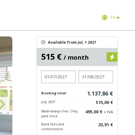
EN
Available from Jul, 1 2027
515 €
/ month
Check in
Check out
1.137,86 €
Booking total
July 2027
515,00 €
Madrideasy's fee. Only
495,00 €
+ IVA
paid once.
Bank fees and
23,91 €
commissions